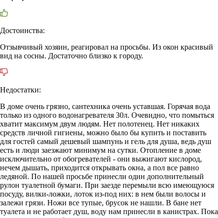
Достоинства:
Отзывчивый хозяин, реагировал на просьбы. Из окон красивый
вид на сосны. Достаточно близко к городу.
Недостатки:
В доме очень грязно, сантехника очень уставшая. Горячая вода
только из одного водонагревателя 30л. Очевидно, что помыться
хватит максимум двум людям. Нет полотенец. Нет никаких
средств личной гигиены, можно было бы купить и поставить
для гостей самый дешевый шампунь и гель для душа, ведь душ
есть и люди заезжают минимум на сутки. Отопление в доме
исключительно от обогревателей - они выжигают кислород,
нечем дышать, приходится открывать окна, а пол все равно
ледяной. По нашей просьбе принесли один дополнительный
рулон туалетной бумаги. При заезде перемыли всю имеющуюся
посуду, вилки-ложки, лоток из-под них: в нем были волосы и
залежи грязи. Ножи все тупые, брусок не нашли. В бане нет
туалета и не работает душ, воду нам принесли в канистрах. Пока