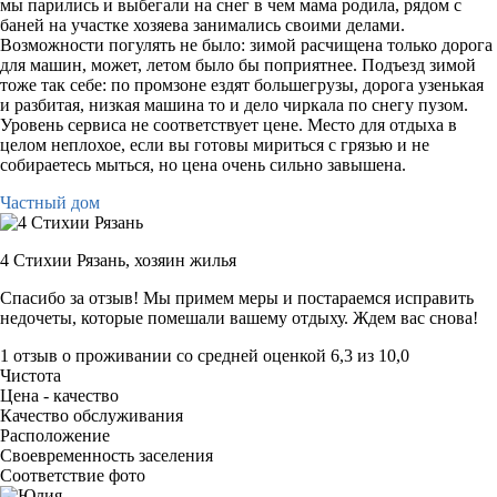
мы парились и выбегали на снег в чем мама родила, рядом с
баней на участке хозяева занимались своими делами.
Возможности погулять не было: зимой расчищена только дорога
для машин, может, летом было бы поприятнее. Подъезд зимой
тоже так себе: по промзоне ездят большегрузы, дорога узенькая
и разбитая, низкая машина то и дело чиркала по снегу пузом.
Уровень сервиса не соответствует цене. Место для отдыха в
целом неплохое, если вы готовы мириться с грязью и не
собираетесь мыться, но цена очень сильно завышена.
Частный дом
4 Стихии Рязань,
хозяин жилья
Спасибо за отзыв! Мы примем меры и постараемся исправить
недочеты, которые помешали вашему отдыху. Ждем вас снова!
1 отзыв
о проживании со средней оценкой
6,3
из
10,0
Чистота
Цена - качество
Качество обслуживания
Расположение
Своевременность заселения
Соответствие фото