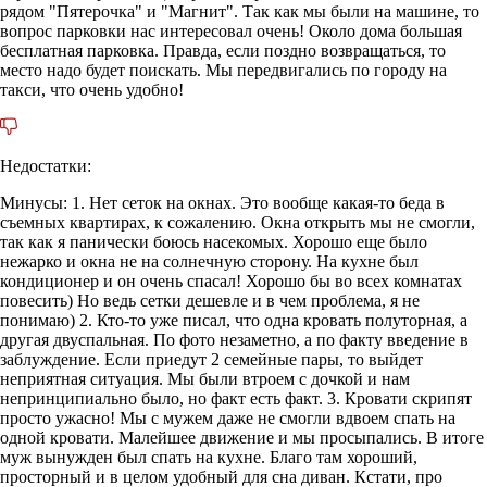
рядом "Пятерочка" и "Магнит". Так как мы были на машине, то
вопрос парковки нас интересовал очень! Около дома большая
бесплатная парковка. Правда, если поздно возвращаться, то
место надо будет поискать. Мы передвигались по городу на
такси, что очень удобно!
Недостатки:
Минусы: 1. Нет сеток на окнах. Это вообще какая-то беда в
съемных квартирах, к сожалению. Окна открыть мы не смогли,
так как я панически боюсь насекомых. Хорошо еще было
нежарко и окна не на солнечную сторону. На кухне был
кондиционер и он очень спасал! Хорошо бы во всех комнатах
повесить) Но ведь сетки дешевле и в чем проблема, я не
понимаю) 2. Кто-то уже писал, что одна кровать полуторная, а
другая двуспальная. По фото незаметно, а по факту введение в
заблуждение. Если приедут 2 семейные пары, то выйдет
неприятная ситуация. Мы были втроем с дочкой и нам
непринципиально было, но факт есть факт. 3. Кровати скрипят
просто ужасно! Мы с мужем даже не смогли вдвоем спать на
одной кровати. Малейшее движение и мы просыпались. В итоге
муж вынужден был спать на кухне. Благо там хороший,
просторный и в целом удобный для сна диван. Кстати, про