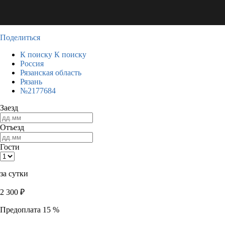
Поделиться
К поиску
К поиску
Россия
Рязанская область
Рязань
№2177684
Заезд
Отъезд
Гости
за сутки
2 300
₽
Предоплата 15 %