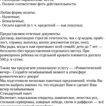
- Полное соответствие фото действительности.
Любая форма оплаты:
- Наличные;
- Безналичные;
- Оплата картой (в т. ч. кредитной — как покупка).
Предоставляем отчетные документы:
Договор, квитанцию строгой отчетности, чек с qr-кодом, прайс-
лист, справку, выписку, копии документов (огрн, инн).
Мы рады, когда к нам приезжают всей семьёй: дети до 7 лет —
бесплатно (без предоставления отдельного места). При
размещении ребенка на отдельной кровати взимается доплата
500 р. в сутки.
Также мы предлагаем уникальную услугу — «Романтический
вечер». Создайте незабываемый момент в атмосфере
романтического декора!
Мы подготовили несколько пакетных предложений, чтобы Вы
могли выбрать именно то, что подходит Вам и сделает Ваш
вечер незабываемым
Стандартный пакет
Включает: изысканная открытка, шампанское, лепестки роз,
стильная сервировка, изящные лебеди, свечи и раффаэло — всё