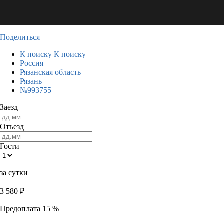
Поделиться
К поиску
К поиску
Россия
Рязанская область
Рязань
№993755
Заезд
Отъезд
Гости
за сутки
3 580
₽
Предоплата 15 %