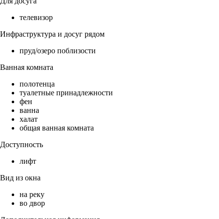
Для досуга
телевизор
Инфраструктура и досуг рядом
пруд/озеро поблизости
Ванная комната
полотенца
туалетные принадлежности
фен
ванна
халат
общая ванная комната
Доступность
лифт
Вид из окна
на реку
во двор