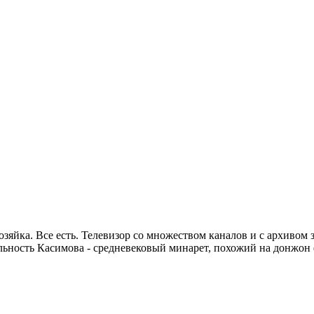
 хозяйка. Все есть. Телевизор со множеством каналов и с архивом
ьность Касимова - средневековый минарет, похожий на донжон ф