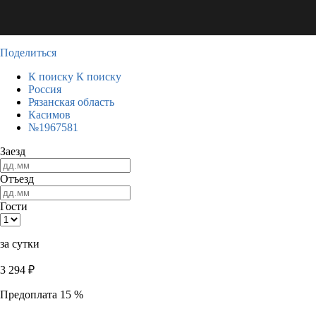
Поделиться
К поиску
К поиску
Россия
Рязанская область
Касимов
№1967581
Заезд
Отъезд
Гости
за сутки
3 294
₽
Предоплата 15 %