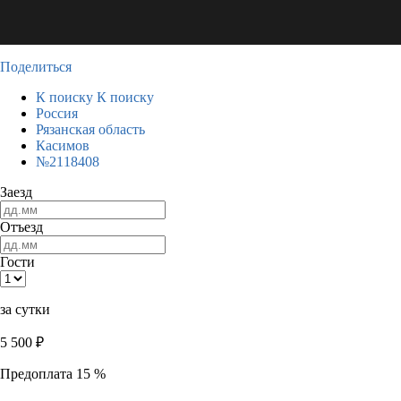
Поделиться
К поиску
К поиску
Россия
Рязанская область
Касимов
№2118408
Заезд
Отъезд
Гости
за сутки
5 500
₽
Предоплата 15 %