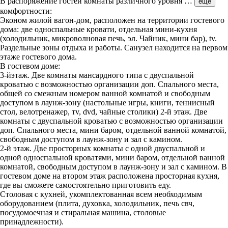
В распоряжение гостей комнаты различного уровня
…
ещё
комфортности:
Эконом жилой вагон-дом, расположен на территории гостевого
дома: две односпальные кровати, отдельная мини-кухня
(холодильник, микроволновая печь, эл. Чайник, мини бар), tv.
Раздельные зоны отдыха и работы. Санузел находится на первом
этаже гостевого дома.
В гостевом доме:
3-йэтаж. Две комнаты мансардного типа с двуспальной
кроватью с возможностью организации доп. Спального места,
общей со смежным номером ванной комнатой и свободным
доступом в лаунж-зону (настольные игры, книги, теннисный
стол, велотренажер, тv, dvd, чайные столики) 2-й этаж. Две
комнаты с двуспальной кроватью с возможностью организации
доп. Спального места, мини баром, отдельной ванной комнатой,
свободным доступом в лаунж-зону и зал с камином.
2-й этаж. Две просторных комнаты с одной двуспальной и
одной односпальной кроватями, мини баром, отдельной ванной
комнатой, свободным доступом в лаунж-зону и зал с камином. В
гостевом доме на втором этаж расположена просторная кухня,
где вы сможете самостоятельно приготовить еду.
Столовая с кухней, укомплектованная всем необходимым
оборудованием (плита, духовка, холодильник, печь свч,
посудомоечная и стиральная машина, столовые
принадлежности).