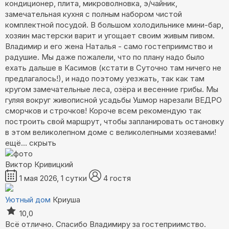
кондиционер, плита, микроволновка, э/чайник,
замечательная кухня с полным набором чистой
комплектной посудой. В большом холодильнике мини-бар,
хозяин мастерски варит и угощает своим живым пивом.
Владимир и его жена Наталья - само гостеприимство и
радушие. Мы даже пожалели, что по плану надо было
ехать дальше в Касимов (кстати в Суточно там ничего не
предлагалось!), и надо поэтому уезжать, так как там
кругом замечательные леса, озёра и весенние грибы. Мы
гуляя вокруг живописной усадьбы Ушмор нарезали ВЕДРО
сморчков и строчков! Короче всем рекомендую так
построить свой маршрут, чтобы запланировать остановку
в этом великолепном доме с великолепными хозяевами!
ещё...
скрыть
Виктор Кривицкий
1 мая 2026, 1 сутки
4 гостя
Уютный дом
Криуша
10,0
Всё отлично. Спасибо Владимиру за гостеприимство.