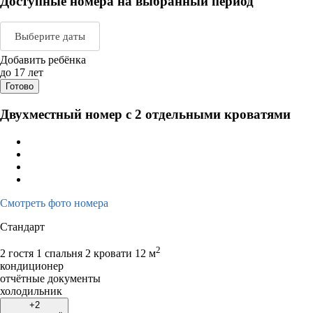
Доступные номера на выбранный период
Выберите даты
Добавить ребёнка
Август 2026
Сентяб
до 17 лет
Готово
пн
вт
ср
чт
пт
сб
вс
пн
вт
ср
ч
Двухместный номер с 2 отдельными кроватями
1
2
1
2
3
3
4
5
6
7
8
9
7
8
9
1
10
11
12
13
14
15
16
14
15
16
1
17
18
19
20
21
22
23
21
22
23
2
Смотреть фото номера
24
25
26
27
28
29
30
28
29
30
Стандарт
31
2
2 гостя
1 спальня 2 кровати
12 м
кондиционер
отчётные документы
холодильник
+2