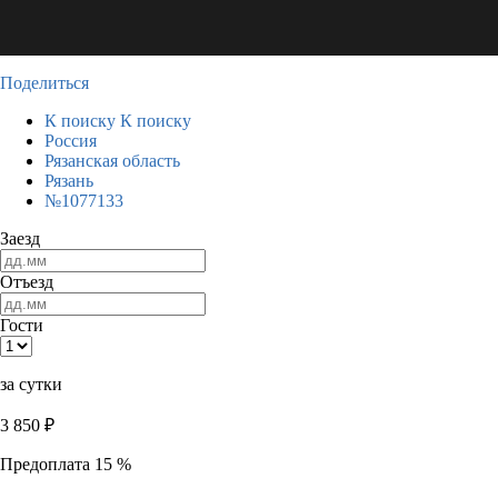
Поделиться
К поиску
К поиску
Россия
Рязанская область
Рязань
№1077133
Заезд
Отъезд
Гости
за сутки
3 850
₽
Предоплата 15 %