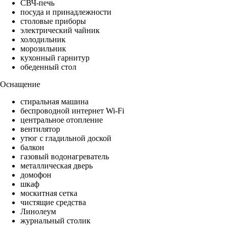
СВЧ-печь
посуда и принадлежности
столовые приборы
электрический чайник
холодильник
морозильник
кухонный гарнитур
обеденный стол
Оснащение
стиральная машина
беспроводной интернет Wi-Fi
центральное отопление
вентилятор
утюг с гладильной доской
балкон
газовый водонагреватель
металлическая дверь
домофон
шкаф
москитная сетка
чистящие средства
Линолеум
журнальный столик