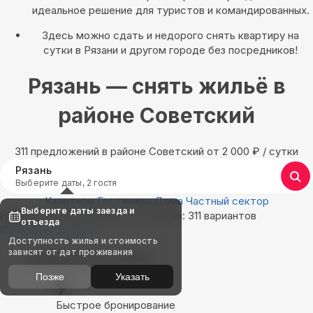
идеальное решение для туристов и командированных.
Здесь можно сдать и недорого снять квартиру на
сутки в Рязани и другом городе без посредников!
Рязань — снять жильё в
районе Советский
311 предложений в районе Советский oт 2 000
₽
/ сутки
Рязань
Выберите даты, 2 гостя
Квартиры
Гостиницы
Дома
Частный сектор
Выберите даты заезда и
Найдём, где остановиться в Рязани: 311 вариантов
отъезда
Показать на карте
Доступность жилья и стоимость
зависят от дат проживания
Выбирайте лучшее
Позже
Указать
Быстрое бронирование