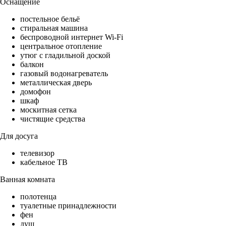
Оснащение
постельное бельё
стиральная машина
беспроводной интернет Wi-Fi
центральное отопление
утюг с гладильной доской
балкон
газовый водонагреватель
металлическая дверь
домофон
шкаф
москитная сетка
чистящие средства
Для досуга
телевизор
кабельное ТВ
Ванная комната
полотенца
туалетные принадлежности
фен
душ