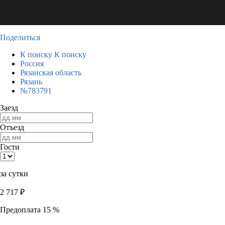
Поделиться
К поиску
К поиску
Россия
Рязанская область
Рязань
№783791
Заезд
Отъезд
Гости
за сутки
2 717
₽
Предоплата 15 %