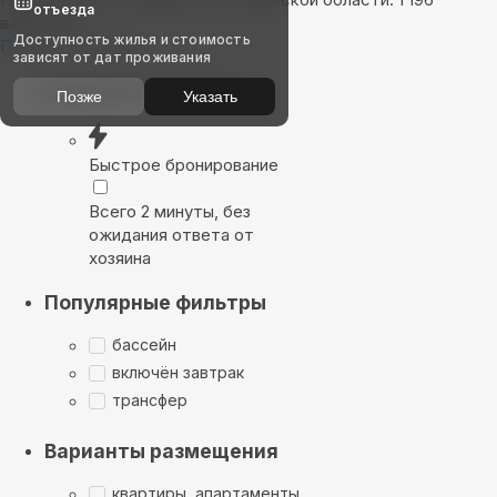
отъезда
вариантов
Доступность жилья и стоимость
Показать на карте
зависят от дат проживания
Выбирайте лучшее
Позже
Указать
Быстрое бронирование
Всего 2 минуты, без
ожидания ответа от
хозяина
Популярные фильтры
бассейн
включён завтрак
трансфер
Варианты размещения
квартиры, апартаменты