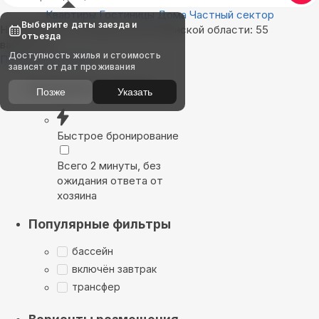
Квартиры
Гостиницы
Дома
Частный сектор
Выберите даты заезда и
Найдём, где остановиться в Рязанской области: 55
отъезда
вариантов
Доступность жилья и стоимость
Показать на карте
зависят от дат проживания
Выбирайте лучшее
Позже
Указать
Быстрое бронирование
Всего 2 минуты, без
ожидания ответа от
хозяина
Популярные фильтры
бассейн
включён завтрак
трансфер