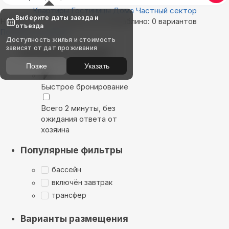
Квартиры
Гостиницы
Дома
Частный сектор
Выберите даты заезда и
Найдём, где остановиться в Кораблино: 0 вариантов
отъезда
Показать на карте
Доступность жилья и стоимость
зависят от дат проживания
Выбирайте лучшее
Позже
Указать
Быстрое бронирование
Всего 2 минуты, без
ожидания ответа от
хозяина
Популярные фильтры
бассейн
включён завтрак
трансфер
Варианты размещения