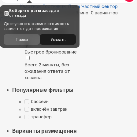
Квартиры
Гостиницы
Дома
Частный сектор
Выберите даты заезда и
Найдём, где остановиться в Кораблино: 0 вариантов
отъезда
Показать на карте
Доступность жилья и стоимость
зависят от дат проживания
Выбирайте лучшее
Позже
Указать
Быстрое бронирование
Всего 2 минуты, без
ожидания ответа от
хозяина
Популярные фильтры
бассейн
включён завтрак
трансфер
Варианты размещения