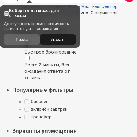
Квартиры
Гостиницы
Дома
Частный сектор
Выберите даты заезда и
Найдём, где остановиться в Кораблино: 0 вариантов
отъезда
Показать на карте
Доступность жилья и стоимость
зависят от дат проживания
Выбирайте лучшее
Позже
Указать
Быстрое бронирование
Всего 2 минуты, без
ожидания ответа от
хозяина
Популярные фильтры
бассейн
включён завтрак
трансфер
Варианты размещения